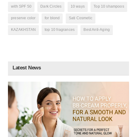
with SPF 50
Dark Circles
10 ways
Top 10 shampoos
preserve color
for blond
Sati Cosmetic
KAZAKHSTAN
top 10 fragrances
Best Anti-Aging
Latest News