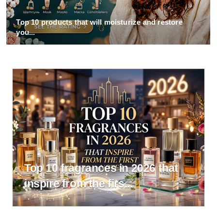
Top 10 products that will moisturize and restore
you...
T
R
Top 10 fragrances in 2026 that
inspire from the firs...
e
T
t