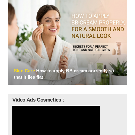
Skin Сare
How to apply BB cream correctly so
that it lies flat
Video Ads Cosmetics :