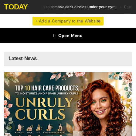
TODAY
10 ways to remove dark circles under your eyes
Top 10 s
kin Сare
Сare
+ Add a Company to the Website
Open Menu
Latest News