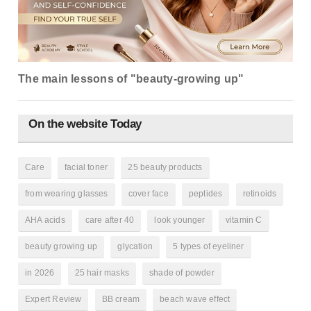
The main lessons of "beauty-growing up"
On the website Today
Care
facial toner
25 beauty products
from wearing glasses
cover face
peptides
retinoids
AHA acids
care after 40
look younger
vitamin C
beauty growing up
glycation
5 types of eyeliner
in 2026
25 hair masks
shade of powder
Expert Review
BB cream
beach wave effect